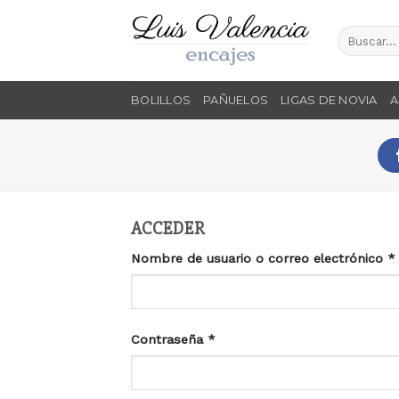
Skip
to
content
BOLILLOS
PAÑUELOS
LIGAS DE NOVIA
A
ACCEDER
Nombre de usuario o correo electrónico
*
Contraseña
*