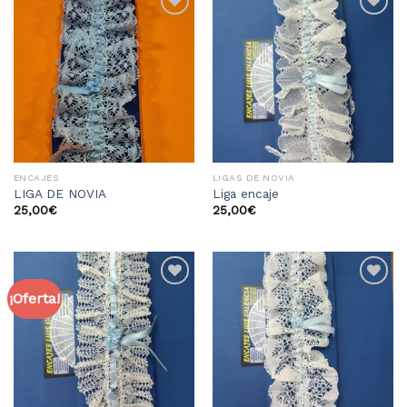
Añadir
Añadir
a la
a la
lista
lista
de
de
deseos
deseos
ENCAJES
LIGAS DE NOVIA
LIGA DE NOVIA
Liga encaje
25,00
€
25,00
€
¡Oferta!
Añadir
Añadir
a la
a la
lista
lista
de
de
deseos
deseos