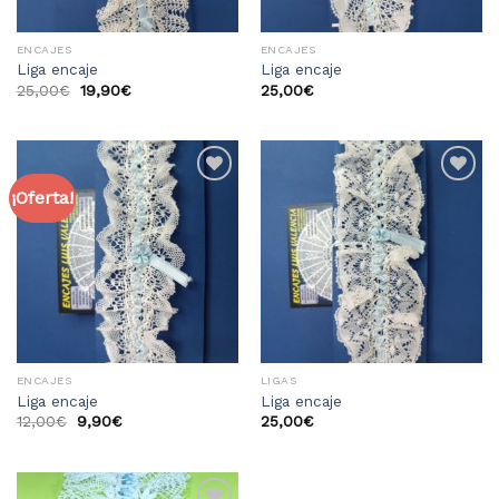
ENCAJES
ENCAJES
Liga encaje
Liga encaje
25,00
€
19,90
€
25,00
€
¡Oferta!
Añadir
Añadir
a la
a la
lista
lista
de
de
deseos
deseos
ENCAJES
LIGAS
Liga encaje
Liga encaje
12,00
€
9,90
€
25,00
€