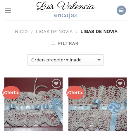
Skip
to
content
INICIO
LIGAS DE NOVIA
LIGAS DE NOVIA
/
/
FILTRAR
¡Oferta!
¡Oferta!
Añadir
Añadir
a la
a la
lista
lista
de
de
deseos
deseos