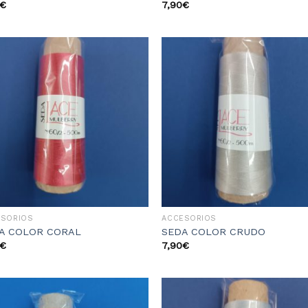
€
7,90
€
Añadir
Aña
a la
a 
lista
li
de
d
deseos
des
ESORIOS
ACCESORIOS
A COLOR CORAL
SEDA COLOR CRUDO
€
7,90
€