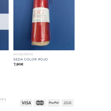
dir
Añadir
la
a la
sta
lista
e
de
eos
deseos
ACCESORIOS
SEDA COLOR ROJO
7,90
€
KIES