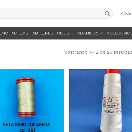
ACCE
LMOHADILLAS
ALFILERES
HILOS
ABANICOS
ACCESORIO
Mostrando 1–12 de 26 resulta
Añadir
Aña
a la
a 
lista
li
de
d
deseos
des