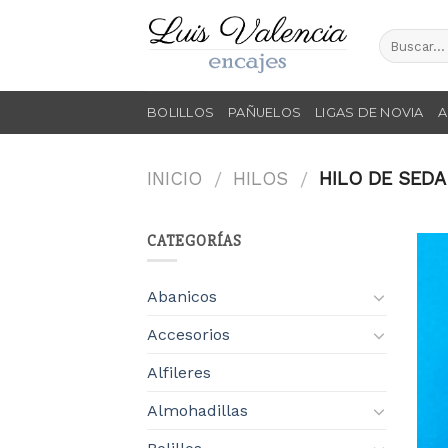
Skip
to
content
BOLILLOS
PAÑUELOS
LIGAS DE NOVIA
A
INICIO
HILOS
HILO DE SEDA
/
/
CATEGORÍAS
Abanicos
Accesorios
Alfileres
Almohadillas