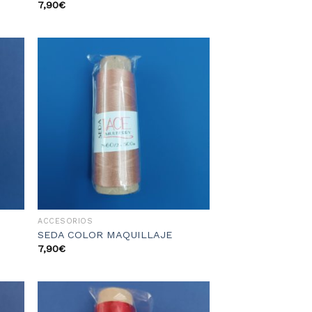
7,90
€
dir
Añadir
la
a la
sta
lista
e
de
eos
deseos
ACCESORIOS
SEDA COLOR MAQUILLAJE
7,90
€