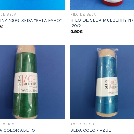
 DE SEDA
HILO DE SEDA
HILO DE SEDA MULBERRY Nº
INA 100% SEDA “SETA FARO”
120/2
€
6,90
€
Añadir
Aña
a la
a 
lista
li
de
d
deseos
des
ESORIOS
ACCESORIOS
A COLOR ABETO
SEDA COLOR AZUL