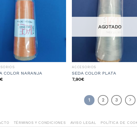
Añadir
Aña
a la
a 
lista
li
de
d
deseos
des
AGOTADO
ESORIOS
ACCESORIOS
A COLOR NARANJA
SEDA COLOR PLATA
€
7,90
€
1
2
3
ACTO
TÉRMINOS Y CONDICIONES
AVISO LEGAL
POLÍTICA DE COO