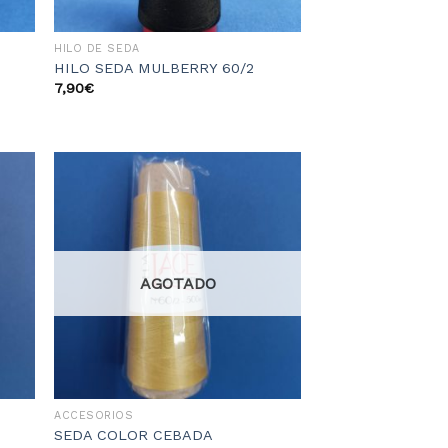
HILO DE SEDA
HILO SEDA MULBERRY 60/2
7,90
€
dir
Añadir
la
a la
sta
lista
e
de
eos
deseos
AGOTADO
ACCESORIOS
SEDA COLOR CEBADA