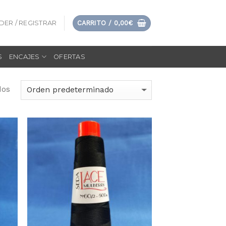
DER / REGISTRAR
CARRITO /
0,00
€
S
ENCAJES
OFERTAS
dos
dir
Añadir
la
a la
sta
lista
e
de
eos
deseos