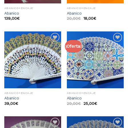
ABANICO+ENCAJE
ABANICO+ENCAJE
Abanico
Abanico
139,00
€
20,00
€
18,00
€
¡Oferta!
Añadir
Añadir
a la
a la
lista
lista
de
de
deseos
deseos
ABANICO+ENCAJE
ABANICO+ENCAJE
Abanico
Abanico
39,00
€
29,00
€
25,00
€