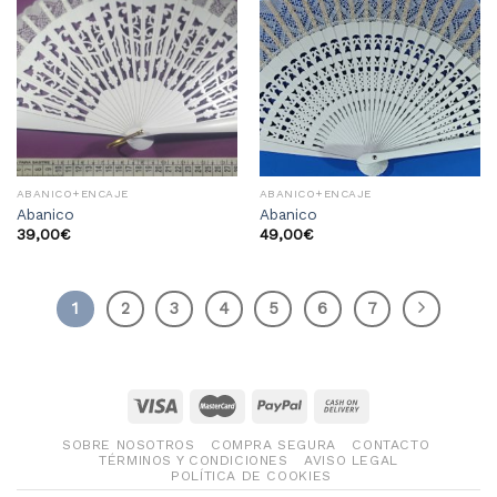
Añadir
Añadir
a la
a la
lista
lista
de
de
deseos
deseos
ABANICO+ENCAJE
ABANICO+ENCAJE
Abanico
Abanico
39,00
€
49,00
€
1
2
3
4
5
6
7
SOBRE NOSOTROS
COMPRA SEGURA
CONTACTO
TÉRMINOS Y CONDICIONES
AVISO LEGAL
POLÍTICA DE COOKIES