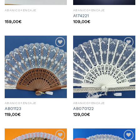
ABANICO+ENCAJE
ABANICO+ENCAJE
A174221
159,00
€
109,00
€
Añadir
Añadir
a la
a la
lista
lista
de
de
deseos
deseos
ABANICO+ENCAJE
ABANICO+ENCAJE
AB01123
AB070122
119,00
€
129,00
€