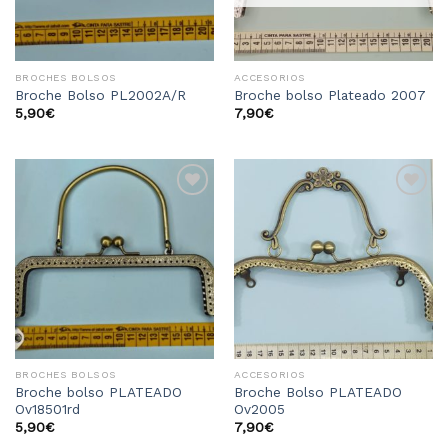
BROCHES BOLSOS
ACCESORIOS
Broche Bolso PL2002A/R
Broche bolso Plateado 2007
5,90
€
7,90
€
Añadir
Añadir
a la
a la
lista
lista
de
de
deseos
deseos
BROCHES BOLSOS
ACCESORIOS
Broche bolso PLATEADO
Broche Bolso PLATEADO
Ov18501rd
Ov2005
5,90
€
7,90
€