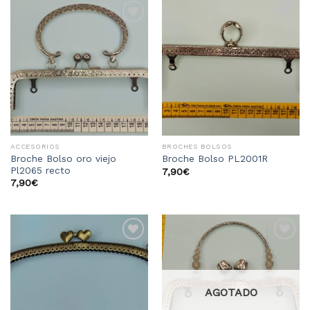
Añadir
Añadir
a la
a la
lista
lista
de
de
deseos
deseos
ACCESORIOS
BROCHES BOLSOS
Broche Bolso oro viejo
Broche Bolso PL2001R
Pl2065 recto
7,90
€
7,90
€
Añadir
Añadir
a la
a la
lista
lista
de
de
deseos
deseos
AGOTADO