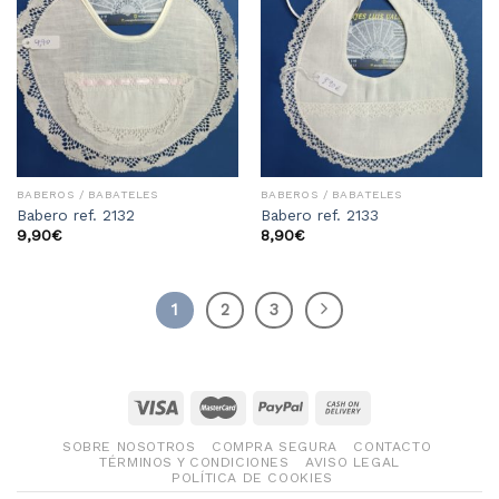
Añadir
Añadir
a la
a la
lista
lista
de
de
deseos
deseos
BABEROS / BABATELES
BABEROS / BABATELES
Babero ref. 2132
Babero ref. 2133
9,90
€
8,90
€
1
2
3
SOBRE NOSOTROS
COMPRA SEGURA
CONTACTO
TÉRMINOS Y CONDICIONES
AVISO LEGAL
POLÍTICA DE COOKIES