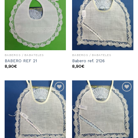
Añadir
Añadir
a la
a la
lista
lista
de
de
deseos
deseos
BABEROS / BABATELES
BABEROS / BABATELES
BABERO REF 21
Babero ref. 2126
8,90
€
8,90
€
Añadir
Añadir
a la
a la
lista
lista
de
de
deseos
deseos