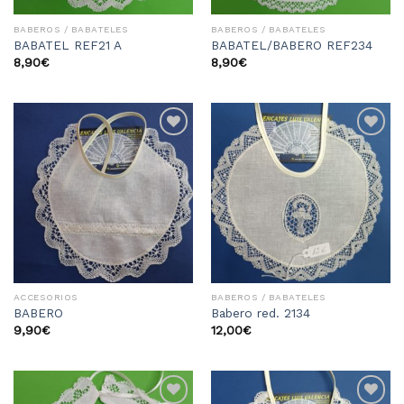
BABEROS / BABATELES
BABEROS / BABATELES
BABATEL REF21 A
BABATEL/BABERO REF234
8,90
€
8,90
€
Añadir
Añadir
a la
a la
lista
lista
de
de
deseos
deseos
ACCESORIOS
BABEROS / BABATELES
BABERO
Babero red. 2134
9,90
€
12,00
€