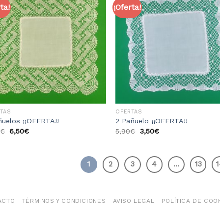
ta!
¡Oferta!
Añadir
Aña
a la
a 
lista
li
de
d
deseos
des
TAS
OFERTAS
ñuelos ¡¡OFERTA!!
2 Pañuelo ¡¡OFERTA!!
€
6,50
€
5,90
€
3,50
€
1
2
3
4
…
13
ACTO
TÉRMINOS Y CONDICIONES
AVISO LEGAL
POLÍTICA DE COO