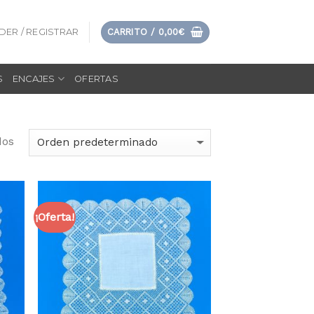
DER / REGISTRAR
CARRITO /
0,00
€
S
ENCAJES
OFERTAS
dos
¡Oferta!
dir
Añadir
la
a la
sta
lista
e
de
eos
deseos