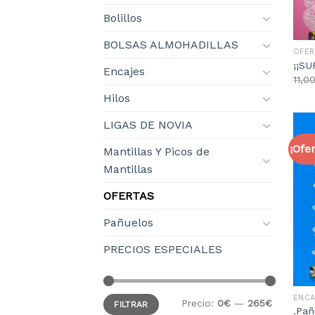
Bolillos
BOLSAS ALMOHADILLAS
OFER
¡¡SU
Encajes
11,0
Hilos
LIGAS DE NOVIA
¡Ofer
Mantillas Y Picos de
Mantillas
OFERTAS
Pañuelos
PRECIOS ESPECIALES
ENC
Precio:
0€
—
265€
FILTRAR
.Pañ