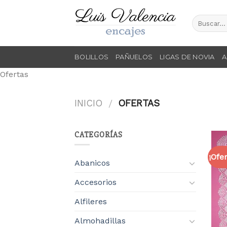
Skip
to
content
BOLILLOS
PAÑUELOS
LIGAS DE NOVIA
A
Ofertas
INICIO
OFERTAS
/
CATEGORÍAS
¡Ofer
Abanicos
Accesorios
Alfileres
Almohadillas