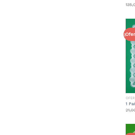
135,
¡Ofer
OFER
1 P
21,0