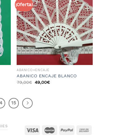
¡Oferta!
dir
Añadir
la
a la
sta
lista
e
de
eos
deseos
ABANICO+ENCAJE
ABANICO ENCAJE BLANCO
79,00
€
49,00
€
14
15
KIES