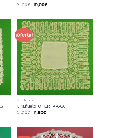
21,00
€
19,00
€
¡Oferta!
dir
Añadir
la
a la
sta
lista
e
de
eos
deseos
OFERTAS
ES
1.Pañuelo OFERTAAAA
31,00
€
11,90
€