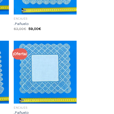
ENCAJES
.Pañuelo
63,00
€
59,00
€
¡Oferta!
dir
Añadir
la
a la
sta
lista
e
de
eos
deseos
ENCAJES
.Pañuelo