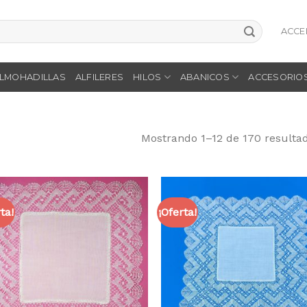
ACCE
LMOHADILLAS
ALFILERES
HILOS
ABANICOS
ACCESORIO
Mostrando 1–12 de 170 resulta
ta!
¡Oferta!
Añadir
Aña
a la
a 
lista
li
de
d
deseos
des