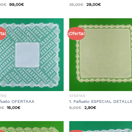
00
€
99,00
€
35,00
€
29,00
€
ta!
¡Oferta!
Añadir
Aña
a la
a 
lista
li
de
d
deseos
des
TAS
OFERTAS
añuelo OFERTAAA
1. Pañuelo ESPECIAL DETALL
0
€
16,00
€
6,00
€
2,90
€