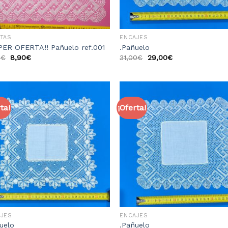
TAS
ENCAJES
PER OFERTA!! Pañuelo ref.001
.Pañuelo
0
€
8,90
€
31,00
€
29,00
€
ta!
¡Oferta!
Añadir
Aña
a la
a 
lista
li
de
d
deseos
des
AJES
ENCAJES
uelo
.Pañuelo