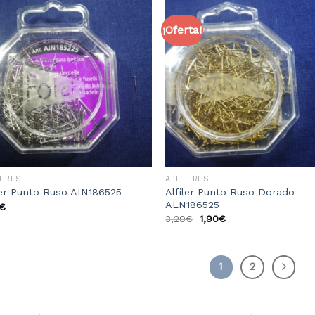
¡Oferta!
Añadir
Aña
a la
a 
lista
li
de
d
deseos
des
LERES
ALFILERES
Alfiler Punto Ruso Dorado
ler Punto Ruso AIN186525
ALN186525
€
3,20
€
1,90
€
1
2