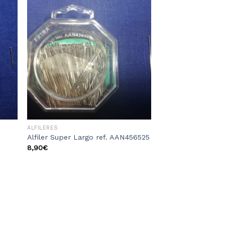
dir
Añadir
la
a la
sta
lista
e
de
eos
deseos
ALFILERES
Alfiler Super Largo ref. AAN456525
8,90
€