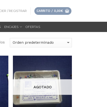
DER / REGISTRAR
CARRITO /
0,00
€
S
ENCAJES
OFERTAS
dos
dir
Añadir
la
a la
sta
lista
e
de
eos
deseos
AGOTADO