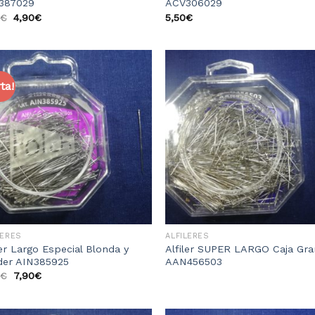
387029
ACV306029
€
4,90
€
5,50
€
ta!
Añadir
Aña
a la
a 
lista
li
de
d
deseos
des
LERES
ALFILERES
ler Largo Especial Blonda y
Alfiler SUPER LARGO Caja Gr
der AIN385925
AAN456503
€
7,90
€