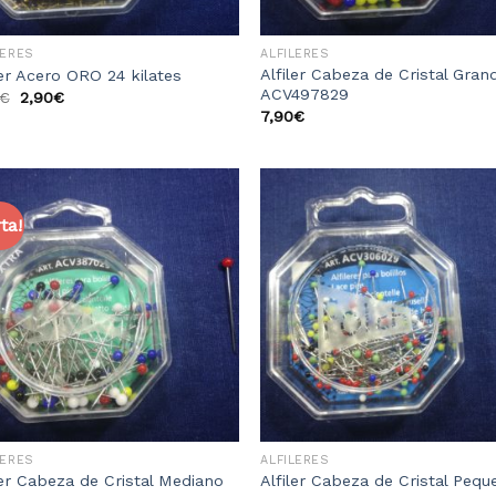
LERES
ALFILERES
Alfiler Cabeza de Cristal Gran
ler Acero ORO 24 kilates
ACV497829
€
2,90
€
7,90
€
ta!
Añadir
Aña
a la
a 
lista
li
de
d
deseos
des
LERES
ALFILERES
ler Cabeza de Cristal Mediano
Alfiler Cabeza de Cristal Peq