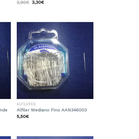
3,90
€
3,30
€
dir
Añadir
la
a la
sta
lista
e
de
eos
deseos
ALFILERES
ande
Alfiler Mediano Fino AAN346003
5,50
€