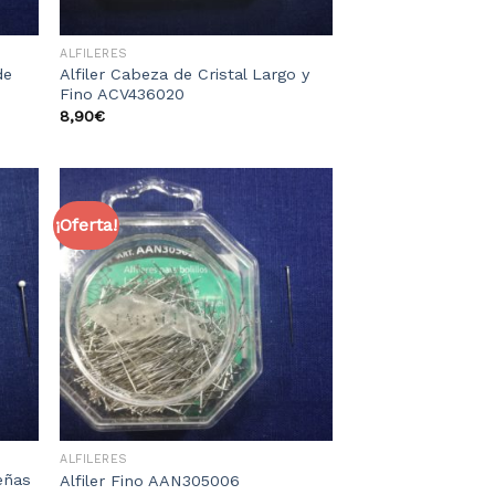
ALFILERES
de
Alfiler Cabeza de Cristal Largo y
Fino ACV436020
8,90
€
¡Oferta!
dir
Añadir
la
a la
sta
lista
e
de
eos
deseos
ALFILERES
ueñas
Alfiler Fino AAN305006