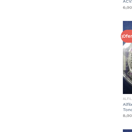
ACV
6,90
¡Ofer
ALFI
Alfi
Ton
8,90