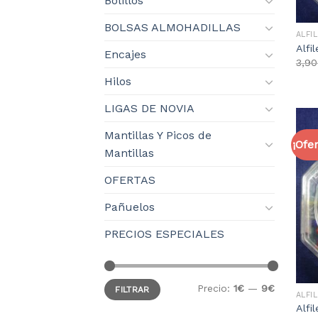
Bolillos
BOLSAS ALMOHADILLAS
ALFI
Alfi
Encajes
3,90
Hilos
LIGAS DE NOVIA
Mantillas Y Picos de
¡Ofer
Mantillas
OFERTAS
Pañuelos
PRECIOS ESPECIALES
Precio:
1€
—
9€
FILTRAR
ALFI
Alfi