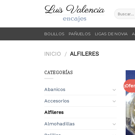
Skip
to
content
BOLILLOS
PAÑUELOS
LIGAS DE NOVIA
A
INICIO
ALFILERES
/
CATEGORÍAS
¡Ofer
Abanicos
Accesorios
Alfileres
Almohadillas