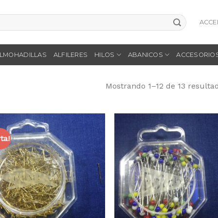
ACCE
LMOHADILLAS
ALFILERES
HILOS
ABANICOS
ACCESORIO
Mostrando 1–12 de 13 resulta
ta!
Añadir
Aña
a la
a 
lista
li
de
d
deseos
des