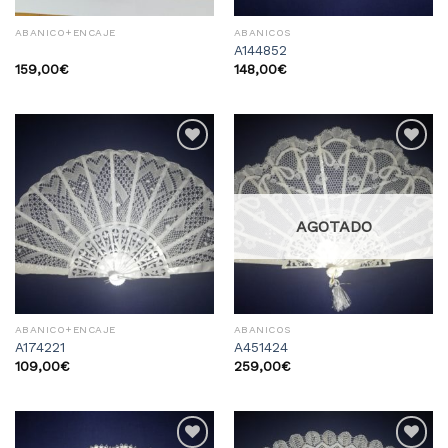
ABANICO+ENCAJE
ABANICOS
A144852
159,00
€
148,00
€
Añadir
Añadir
a la
a la
lista
lista
de
de
deseos
deseos
AGOTADO
ABANICO+ENCAJE
ABANICOS
A174221
A451424
109,00
€
259,00
€