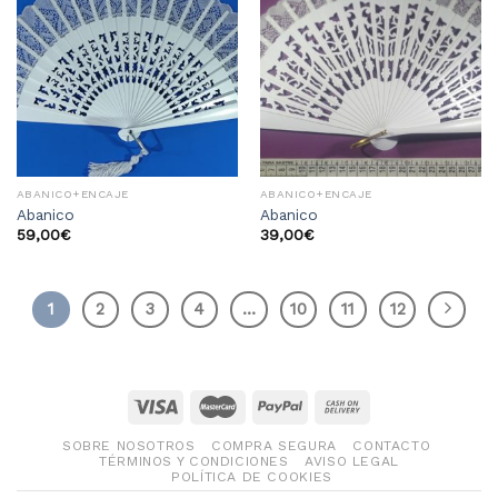
Añadir
Añadir
a la
a la
lista
lista
de
de
deseos
deseos
ABANICO+ENCAJE
ABANICO+ENCAJE
Abanico
Abanico
59,00
€
39,00
€
1
2
3
4
…
10
11
12
SOBRE NOSOTROS
COMPRA SEGURA
CONTACTO
TÉRMINOS Y CONDICIONES
AVISO LEGAL
POLÍTICA DE COOKIES