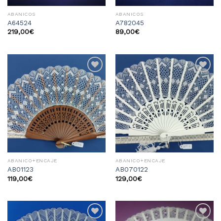
ABANICOS
ABANICOS
A64524
A782045
219,00
€
89,00
€
Añadir
Añadir
a la
a la
lista
lista
de
de
deseos
deseos
ABANICO+ENCAJE
ABANICO+ENCAJE
AB01123
AB070122
119,00
€
129,00
€