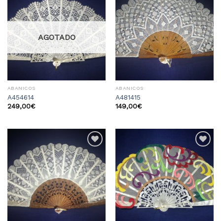
Añadir
Añadir
a la
a la
lista
lista
de
de
deseos
deseos
AGOTADO
ABANICOS
ABANICOS
A454614
A481415
249,00
€
149,00
€
Añadir
Añadir
a la
a la
lista
lista
de
de
deseos
deseos