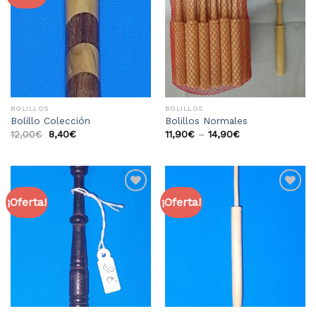
a la
a la
lista
lista
de
de
deseos
deseos
BOLILLOS
BOLILLOS
Bolillo Colección
Bolillos Normales
12,00
€
8,40
€
11,90
€
–
14,90
€
¡Oferta!
¡Oferta!
Añadir
Añadir
a la
a la
lista
lista
de
de
deseos
deseos