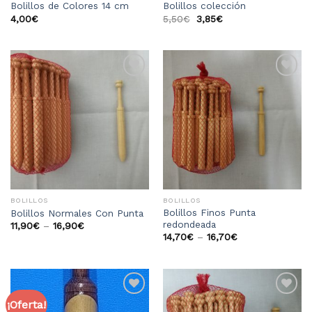
Bolillos de Colores 14 cm
Bolillos colección
4,00
€
5,50
€
3,85
€
Añadir
Añadir
a la
a la
lista
lista
de
de
deseos
deseos
BOLILLOS
BOLILLOS
Bolillos Finos Punta
Bolillos Normales Con Punta
redondeada
11,90
€
–
16,90
€
14,70
€
–
16,70
€
¡Oferta!
Añadir
Añadir