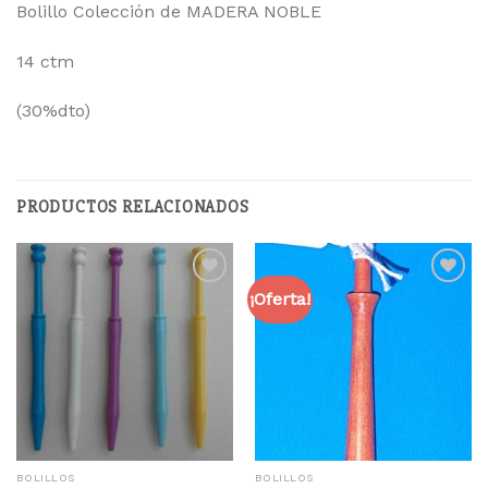
Bolillo Colección de MADERA NOBLE
14 ctm
(30%dto)
PRODUCTOS RELACIONADOS
¡Oferta!
Añadir
Añadir
a la
a la
lista
lista
de
de
deseos
deseos
BOLILLOS
BOLILLOS