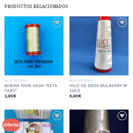
PRODUCTOS RELACIONADOS
Añadir
Añadir
a la
a la
lista
lista
de
de
deseos
deseos
HILO DE SEDA
HILO DE SEDA
BOBINA 100% SEDA “SETA
HILO DE SEDA MULBERRY Nº
FARO”
120/2
2,90
€
6,90
€
¡Oferta!
Añadir
Añadir
a la
a la
lista
lista