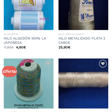
de
de
deseos
deseos
ALGODÓN
HILO METALIZADO
HILO ALGODÓN 100% LA
HILO METALIZADO PLATA 2
JAPONESA
CABOS
7,90
€
4,90
€
25,90
€
¡Oferta!
Añadir
Añadir
a la
a la
lista
lista
de
de
deseos
deseos