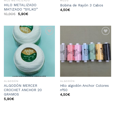
HILO METALIZADO
HILOS
HILO METALIZADO
Bobina de Rayón 3 Cabos
MATIZADO “SYLKO”
4,50
€
10,90
€
5,90
€
Añadir
Añadir
a la
a la
lista
lista
de
de
deseos
deseos
ALGODÓN
ALGODÓN
ALGODÓN MERCER
Hilo algodón Anchor Colores
CROCHET ANCHOR 20
nº50
GRAMOS
4,50
€
5,90
€