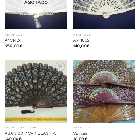
deseos
deseos
AGOTADO
ABANICOS
ABANICOS
A451424
A144852
259,00
€
148,00
€
Añadir
Añadir
a la
a la
lista
lista
de
de
deseos
deseos
ABANICO+ENCAJE
ABANICOS
ABANICO Y VARILLAS nº3
Varillas
149,00
€
10,99
€