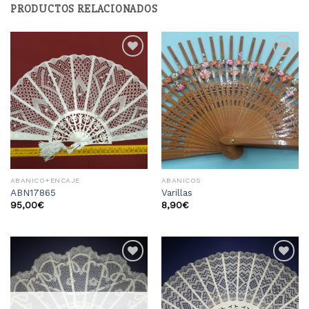
PRODUCTOS RELACIONADOS
Añadir
Añadir
a la
a la
lista
lista
de
de
deseos
deseos
ABANICO+ENCAJE
ABANICOS
ABN17865
Varillas
95,00
€
8,90
€
Añadir
Añadir
a la
a la
lista
lista
de
de