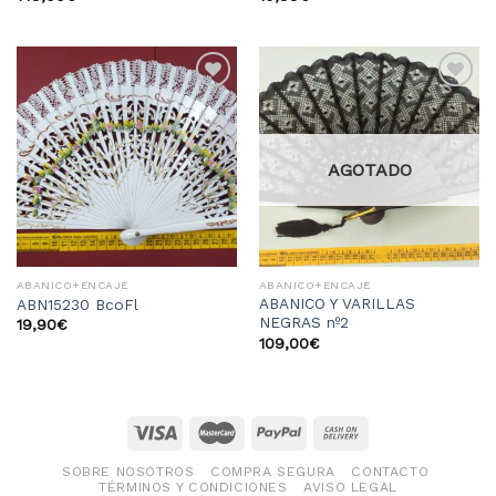
Añadir
Añadir
a la
a la
lista
lista
de
de
deseos
deseos
AGOTADO
ABANICO+ENCAJE
ABANICO+ENCAJE
ABANICO Y VARILLAS
ABN15230 BcoFl
NEGRAS nº2
19,90
€
109,00
€
SOBRE NOSOTROS
COMPRA SEGURA
CONTACTO
TÉRMINOS Y CONDICIONES
AVISO LEGAL