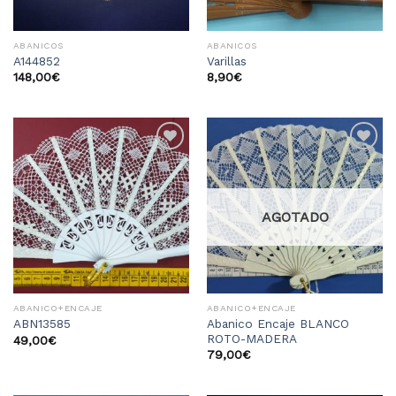
ABANICOS
ABANICOS
A144852
Varillas
148,00
€
8,90
€
Añadir
Añadir
a la
a la
lista
lista
de
de
deseos
deseos
AGOTADO
ABANICO+ENCAJE
ABANICO+ENCAJE
Abanico Encaje BLANCO
ABN13585
ROTO-MADERA
49,00
€
79,00
€