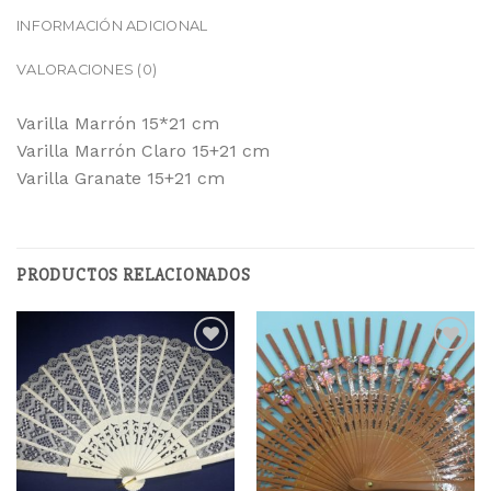
INFORMACIÓN ADICIONAL
VALORACIONES (0)
Varilla Marrón 15*21 cm
Varilla Marrón Claro 15+21 cm
Varilla Granate 15+21 cm
PRODUCTOS RELACIONADOS
Añadir
Añadir
a la
a la
lista
lista
de
de
deseos
deseos