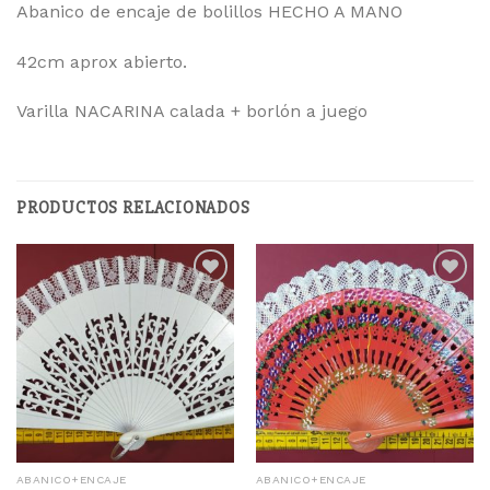
Abanico de encaje de bolillos HECHO A MANO
42cm aprox abierto.
Varilla NACARINA calada + borlón a juego
PRODUCTOS RELACIONADOS
Añadir
Añadir
a la
a la
lista
lista
de
de
deseos
deseos
ABANICO+ENCAJE
ABANICO+ENCAJE