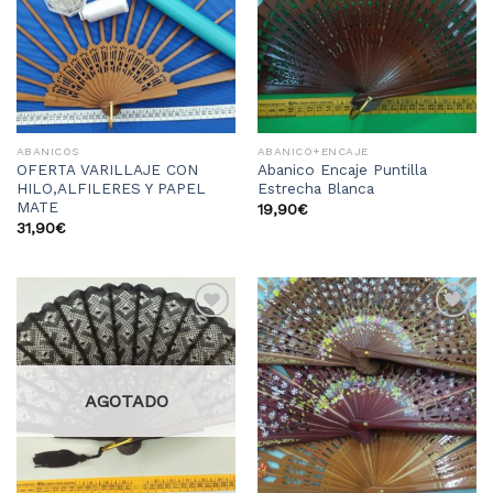
lista
lista
de
de
deseos
deseos
ABANICOS
ABANICO+ENCAJE
OFERTA VARILLAJE CON
Abanico Encaje Puntilla
HILO,ALFILERES Y PAPEL
Estrecha Blanca
MATE
19,90
€
31,90
€
Añadir
Añadir
a la
a la
lista
lista
de
de
deseos
deseos
AGOTADO