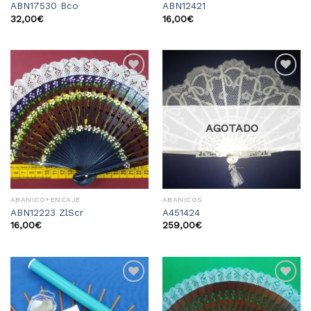
ABN17530 Bco
ABN12421
32,00
€
16,00
€
Añadir
Añadir
a la
a la
lista
lista
de
de
deseos
deseos
AGOTADO
ABANICO+ENCAJE
ABANICOS
ABN12223 ZlScr
A451424
16,00
€
259,00
€
Añadir
Añadir
a la
a la