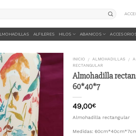
ACCE
LMOHADILLAS
ALFILERES
HILOS
ABANICOS
ACCESORIO
INICIO
ALMOHADILLAS
A
/
/
RECTANGULAR
Almohadilla rectan
Añadir
a la
60*40*7
lista
de
deseos
49,00
€
Almohadilla rectangular
Medidas: 60cm*40cm*7c