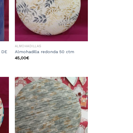
eos
deseos
ALMOHADILLAS
 DE
Almohadilla redonda 50 ctm
45,00
€
dir
Añadir
a
a la
ta
lista
e
de
eos
deseos