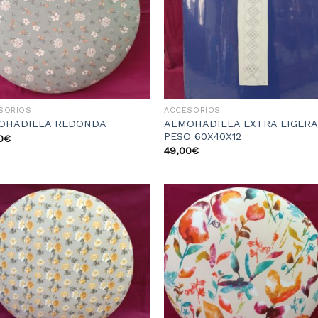
deseos
des
SORIOS
ACCESORIOS
ALMOHADILLA EXTRA LIGERA
OHADILLA REDONDA
PESO 60X40X12
0
€
49,00
€
Añadir
Aña
a la
a l
lista
lis
de
d
deseos
des