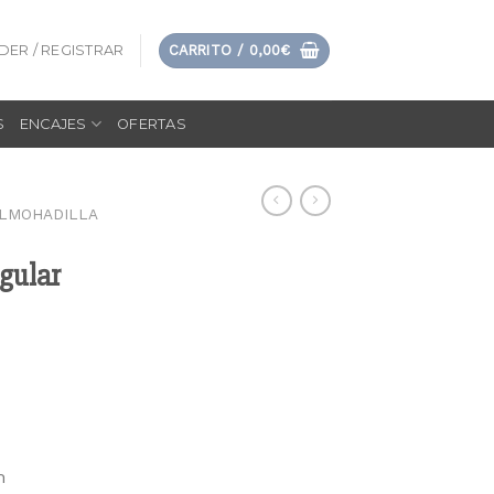
DER / REGISTRAR
CARRITO /
0,00
€
S
ENCAJES
OFERTAS
LMOHADILLA
gular
m