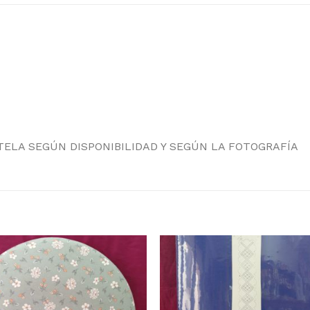
TELA SEGÚN DISPONIBILIDAD Y SEGÚN LA FOTOGRAFÍA
Añadir
Aña
a la
a l
lista
lis
de
d