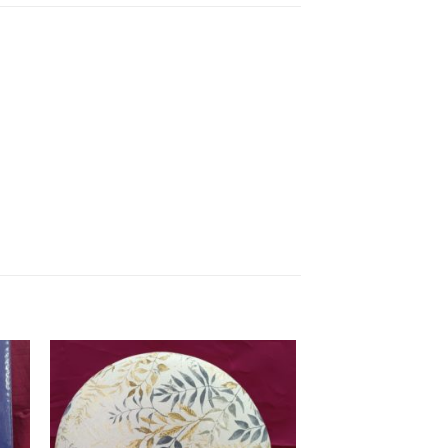
dir
Añadir
a
a la
ta
lista
e
de