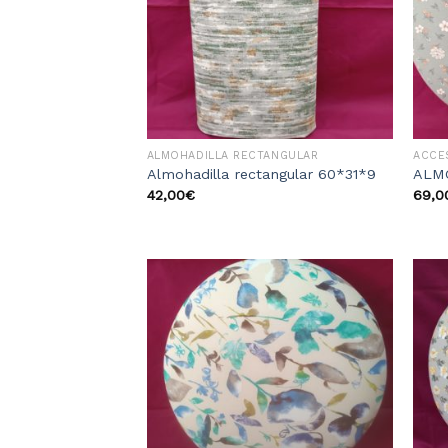
deseos
ALMOHADILLA RECTANGULAR
ACCE
Almohadilla rectangular 60*31*9
ALM
42,00
€
69,0
Añadir
a la
lista
de
deseos