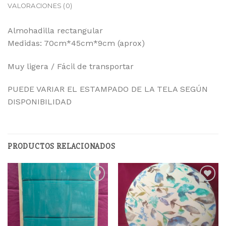
VALORACIONES (0)
Almohadilla rectangular
Medidas: 70cm*45cm*9cm (aprox)
Muy ligera / Fácil de transportar
PUEDE VARIAR EL ESTAMPADO DE LA TELA SEGÚN
DISPONIBILIDAD
PRODUCTOS RELACIONADOS
Añadir
Añadir
a la
a la
lista
lista
de
de
deseos
deseos