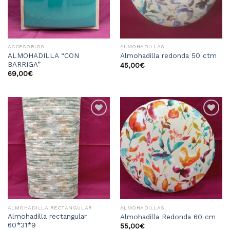
ACCESORIOS
ALMOHADILLAS
ALMOHADILLA “CON
Almohadilla redonda 50 ctm
BARRIGA”
45,00
€
69,00
€
Añadir
Añadir
a la
a la
lista
lista
de
de
deseos
deseos
ALMOHADILLA RECTANGULAR
ALMOHADILLAS
Almohadilla rectangular
Almohadilla Redonda 60 cm
60*31*9
55,00
€