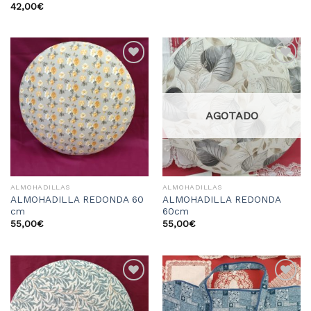
42,00
€
Añadir
Añadir
a la
a la
lista
lista
de
de
deseos
deseos
AGOTADO
ALMOHADILLAS
ALMOHADILLAS
ALMOHADILLA REDONDA 60
ALMOHADILLA REDONDA
cm
60cm
55,00
€
55,00
€
Añadir
Añadir
a la
a la
lista
lista