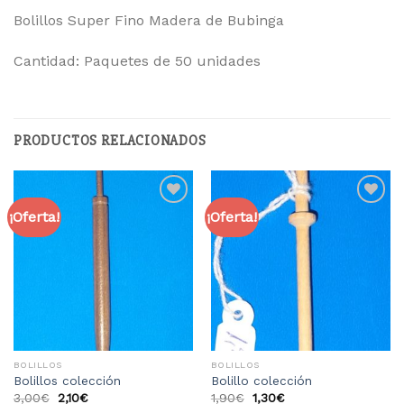
Bolillos Super Fino Madera de Bubinga
Cantidad: Paquetes de 50 unidades
PRODUCTOS RELACIONADOS
¡Oferta!
¡Oferta!
Añadir
Añadir
a la
a la
lista
lista
de
de
deseos
deseos
BOLILLOS
BOLILLOS
Bolillos colección
Bolillo colección
3,00
€
2,10
€
1,90
€
1,30
€