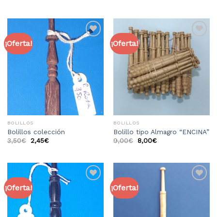
¡Oferta!
¡Oferta!
Añadir
Añadir
a la
a la
lista
lista
de
de
deseos
deseos
BOLILLOS
BOLILLOS
Bolillos colección
Bolillo tipo Almagro “ENCINA”
3,50
€
2,45
€
9,00
€
8,00
€
¡Oferta!
¡Oferta!
Añadir
Añadir
a la
a la
lista
lista
de
de
deseos
deseos