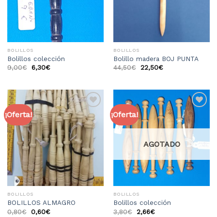
BOLILLOS
BOLILLOS
Bolillos colección
Bolillo madera BOJ PUNTA
9,00
€
6,30
€
44,50
€
22,50
€
¡Oferta!
¡Oferta!
Añadir
Añadir
a la
a la
lista
lista
de
de
deseos
deseos
AGOTADO
BOLILLOS
BOLILLOS
BOLILLOS ALMAGRO
Bolillos colección
0,80
€
0,60
€
3,80
€
2,66
€