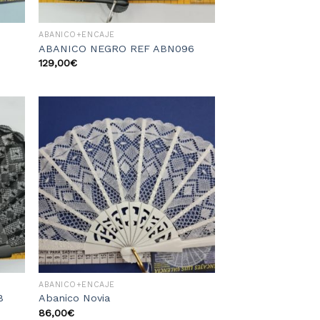
ABANICO+ENCAJE
ABANICO NEGRO REF ABN096
129,00
€
dir
Añadir
la
a la
sta
lista
e
de
eos
deseos
ABANICO+ENCAJE
8
Abanico Novia
86,00
€