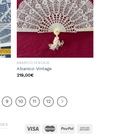
la
a la
sta
lista
e
de
eos
deseos
ABANICO+ENCAJE
Abanico Vintage
219,00
€
9
10
11
12
KIES