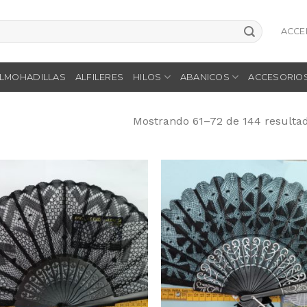
ACCE
LMOHADILLAS
ALFILERES
HILOS
ABANICOS
ACCESORIO
Mostrando 61–72 de 144 resulta
Añadir
Aña
a la
a 
lista
li
de
d
deseos
des