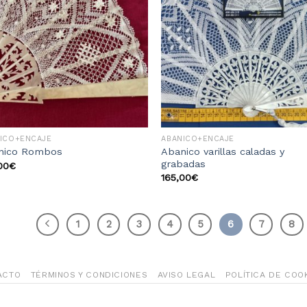
a la
a 
lista
li
de
d
deseos
des
ICO+ENCAJE
ABANICO+ENCAJE
Abanico varillas caladas y
nico Rombos
grabadas
00
€
165,00
€
1
2
3
4
5
6
7
8
ACTO
TÉRMINOS Y CONDICIONES
AVISO LEGAL
POLÍTICA DE COO