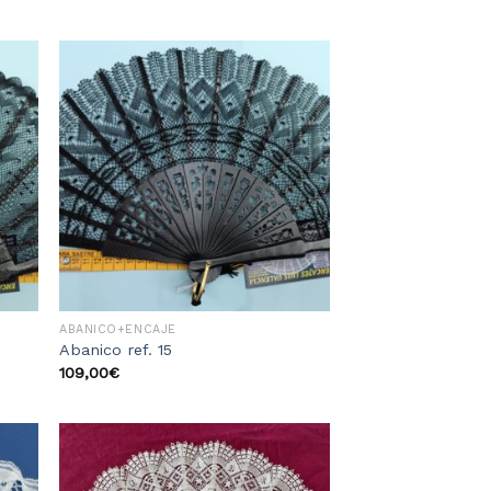
dir
Añadir
la
a la
sta
lista
e
de
eos
deseos
ABANICO+ENCAJE
Abanico ref. 15
109,00
€
dir
Añadir