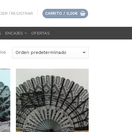
DER / REGISTRAR
CARRITO /
0,00
€
S
ENCAJES
OFERTAS
dos
dir
Añadir
la
a la
sta
lista
e
de
eos
deseos