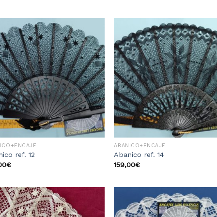
Añadir
Aña
a la
a 
lista
li
de
d
deseos
des
ICO+ENCAJE
ABANICO+ENCAJE
ico ref. 12
Abanico ref. 14
00
€
159,00
€
Añadir
Aña