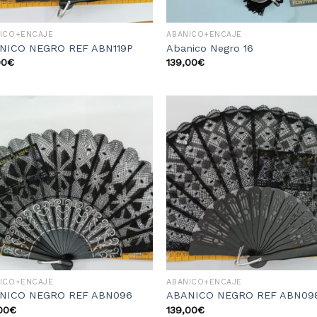
ICO+ENCAJE
ABANICO+ENCAJE
NICO NEGRO REF ABN119P
Abanico Negro 16
00
€
139,00
€
Añadir
Aña
a la
a 
lista
li
de
d
deseos
des
ICO+ENCAJE
ABANICO+ENCAJE
NICO NEGRO REF ABN096
ABANICO NEGRO REF ABN09
00
€
139,00
€