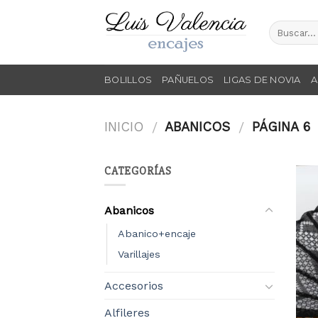
Skip
to
content
BOLILLOS
PAÑUELOS
LIGAS DE NOVIA
A
INICIO
ABANICOS
PÁGINA 6
/
/
CATEGORÍAS
Abanicos
Abanico+encaje
Varillajes
Accesorios
Alfileres